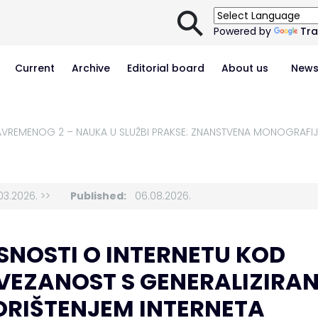
⚲
Powered by
Tra
Current
Archive
Editorial board
About us
New
SAVREMENOG 2 – NAUKA U SLUŽBI PRAKSE: ZNANSTVENA MONOGRAFI
3.2026. >>
Published:
06.08.2026.
SNOSTI O INTERNETU KOD
VEZANOST S GENERALIZIRA
RIŠTENJEM INTERNETA