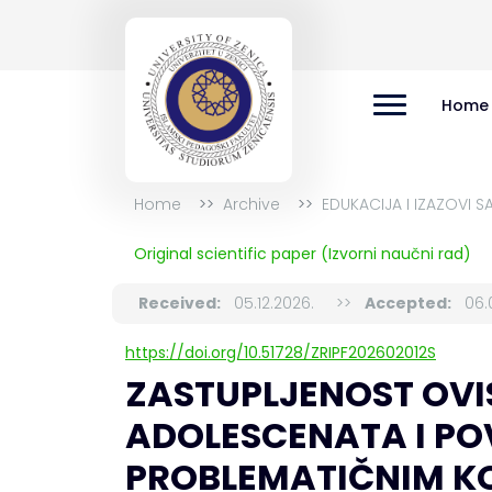
Home
Home
Archive
EDUKACIJA I IZAZOVI 
Original scientific paper (Izvorni naučni rad)
Received:
05.12.2026.
>>
Accepted:
06.0
https://doi.org/10.51728/ZRIPF202602012S
ZASTUPLJENOST OVI
ADOLESCENATA I PO
PROBLEMATIČNIM KO