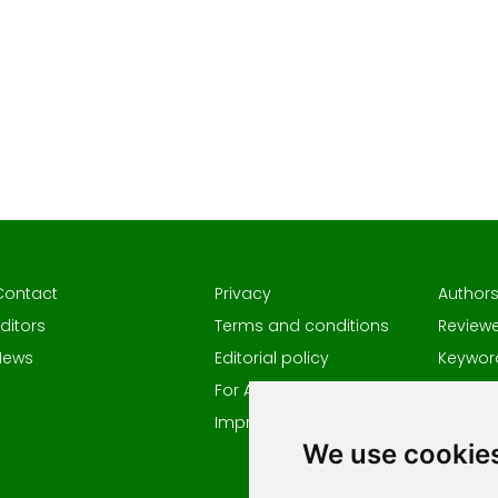
Contact
Privacy
Author
ditors
Terms and conditions
Reviewe
News
Editorial policy
Keywor
For Authors
Impressum
We use cookie