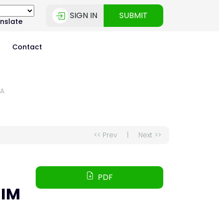
SIGN IN
SUBMIT
nslate
s
Contact
JA
<< Prev
|
Next >>
PDF
NIM