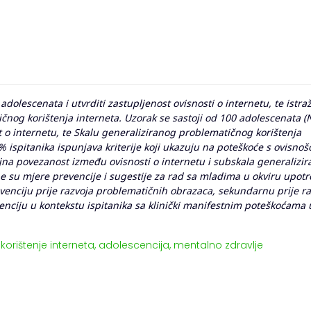
 adolescenata i utvrditi zastupljenost ovisnosti o internetu, te istraž
čnog korištenja interneta. Uzorak se sastoji od 100 adolescenata (
t o internetu, te Skalu generaliziranog problematičnog korištenja
 ispitanika ispunjava kriterije koji ukazuju na poteškoće s ovisnoš
čajna povezanost između ovisnosti o internetu i subskala generalizi
e su mjere prevencije i sugestije za rad sa mladima u okviru upotr
venciju prije razvoja problematičnih obrazaca, sekundarnu prije ra
rvenciju u kontekstu ispitanika sa klinički manifestnim poteškoćama 
orištenje interneta,
adolescencija,
mentalno zdravlje