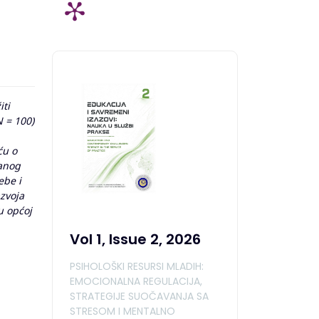
iti
N = 100)
ću o
ranog
ebe i
zvoja
u općoj
Vol 1, Issue 2, 2026
PSIHOLOŠKI RESURSI MLADIH:
EMOCIONALNA REGULACIJA,
STRATEGIJE SUOČAVANJA SA
STRESOM I MENTALNO