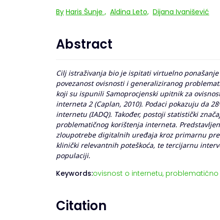
By
Haris Šunje
,
Aldina Leto,
Dijana Ivanišević
Abstract
Cilj istraživanja bio je ispitati virtuelno ponašanje
povezanost ovisnosti i generaliziranog problemati
koji su ispunili Samoprocjenski upitnik za ovisnos
interneta 2 (Caplan, 2010). Podaci pokazuju da 28%
internetu (IADQ). Također, postoji statistički zna
problematičnog korištenja interneta. Predstavljen
zloupotrebe digitalnih uređaja kroz primarnu pre
klinički relevantnih poteškoća, te tercijarnu inte
populaciji.
Keywords:
ovisnost o internetu,
problematično k
Citation