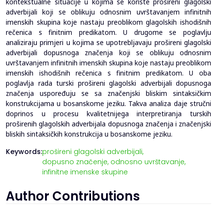
kontekstualne situacije u kojima se koriste prošireni glagolski
adverbijali koji se oblikuju odnosnim uvrštavanjem infinitnih
imenskih skupina koje nastaju preoblikom glagolskih ishodišnih
rečenica s finitnim predikatom. U drugome se poglavlju
analiziraju primjeri u kojima se upotrebljavaju prošireni glagolski
adverbijali dopusnoga značenja koji se oblikuju odnosnim
uvrštavanjem infinitnih imenskih skupina koje nastaju preoblikom
imenskih ishodišnih rečenica s finitnim predikatom. U oba
poglavlja rada turski prošireni glagolski adverbijali dopusnoga
značenja uspoređuju se sa značenjski bliskim sintaksičkim
konstrukcijama u bosanskome jeziku. Takva analiza daje stručni
doprinos u procesu kvalitetnijega interpretiranja turskih
proširenih glagolskih adverbijala dopusnoga značenja i značenjski
bliskih sintaksičkih konstrukcija u bosanskome jeziku.
Keywords:
prošireni glagolski adverbijali,
dopusno značenje,
odnosno uvrštavanje,
infinitne imenske skupine
Author Contributions