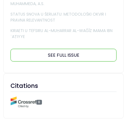
MUHAMMEDA, A.S.
STATUS SNOVA U ŠERIJATU: METODOLOŠKI OKVIR I
PRAVNA RELEVANTNOST
KIRAETI U TEFSIRU AL-MUḤARRAR AL-WAǦĪZ IMAMA IBN
ʿAṬIYYE
SEE FULL ISSUE
Citations
0