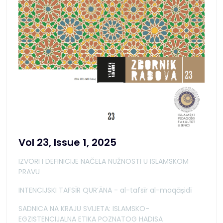
Vol 23, Issue 1, 2025
IZVORI I DEFINICIJE NAČELA NUŽNOSTI U ISLAMSKOM
PRAVU
INTENCIJSKI TAFSĪR QURʼĀNA - al-tafsīr al-maqāṣidī
SADNICA NA KRAJU SVIJETA: ISLAMSKO-
EGZISTENCIJALNA ETIKA POZNATOG HADISA