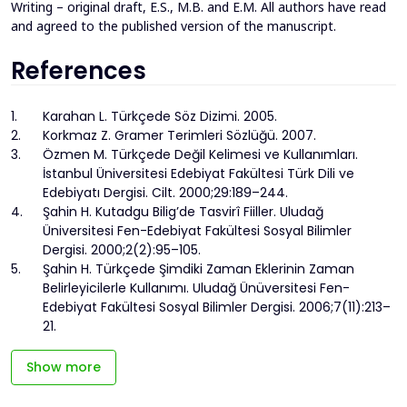
Writing – original draft, E.S., M.B. and E.M. All authors have read
and agreed to the published version of the manuscript.
References
1.
Karahan L. Türkçede Söz Dizimi. 2005.
2.
Korkmaz Z. Gramer Terimleri Sözlüğü. 2007.
3.
Özmen M. Türkçede Değil Kelimesi ve Kullanımları.
İstanbul Üniversitesi Edebiyat Fakültesi Türk Dili ve
Edebiyatı Dergisi. Cilt. 2000;29:189–244.
4.
Şahin H. Kutadgu Bilig’de Tasvirî Fiiller. Uludağ
Üniversitesi Fen-Edebiyat Fakültesi Sosyal Bilimler
Dergisi. 2000;2(2):95–105.
5.
Şahin H. Türkçede Şimdiki Zaman Eklerinin Zaman
Belirleyicilerle Kullanımı. Uludağ Ünüversitesi Fen-
Edebiyat Fakültesi Sosyal Bilimler Dergisi. 2006;7(11):213–
21.
Show more