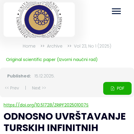
Home
Archive
Vol 23, No 1 (2025)
Original scientific paper (Izvorni naučni rad)
Published:
15.12.2025.
<< Prev
|
Next >>
PDF
https://doi.org/10.51728/ZRIPF202501007S
ODNOSNO UVRŠTAVANJE
TURSKIH INFINITNIH