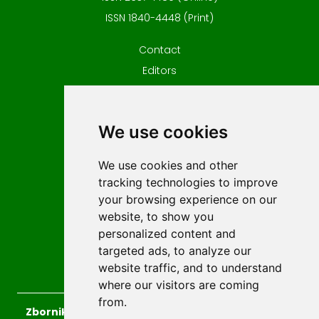
ISSN 1840-4448 (Print)
Contact
Editors
News
Privacy
We use cookies
Terms and conditions
Editorial policy
We use cookies and other
For Authors
tracking technologies to improve
Impressum
your browsing experience on our
Authors
website, to show you
personalized content and
Reviewers
targeted ads, to analyze our
Keywords
website traffic, and to understand
where our visitors are coming
from.
Zbornik radova Islamskog pedagoškog fakulteta